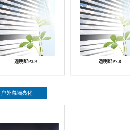
透明屏P3.9
透明屏P7.8
户外幕墙亮化